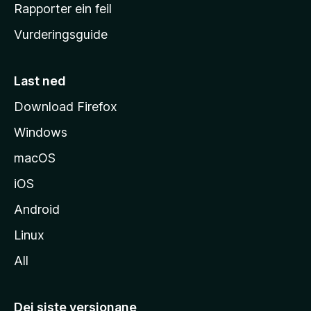
e
Rapporter ein feil
i
Vurderingsguide
m
e
s
Last ned
i
Download Firefox
d
Windows
a
macOS
iOS
Android
Linux
All
Dei siste versjonane