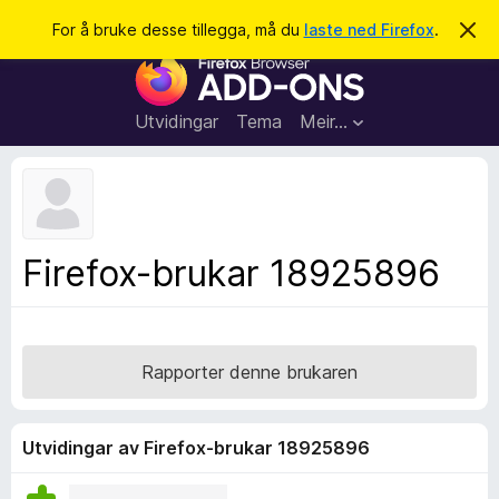
S
Logg inn
For å bruke desse tillegga, må du
laste ned Firefox
.
A
v
ø
N
v
k
i
e
s
t
d
Utvidingar
Tema
Meir…
e
t
n
l
n
e
e
m
s
e
l
a
Firefox-brukar 18925896
d
r
i
n
t
g
i
a
l
Rapporter denne brukaren
l
e
g
Utvidingar av Firefox-brukar 18925896
g
f