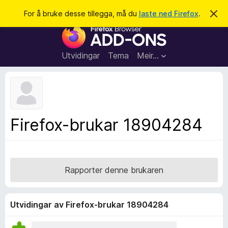
S
Logg inn
For å bruke desse tillegga, må du
laste ned Firefox
.
A
v
ø
N
v
k
i
e
s
t
d
Utvidingar
Tema
Meir…
e
t
n
l
n
e
e
m
s
e
l
a
Firefox-brukar 18904284
d
r
i
n
t
g
i
a
l
Rapporter denne brukaren
l
e
g
Utvidingar av Firefox-brukar 18904284
g
f