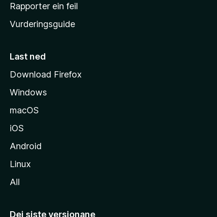
e
Rapporter ein feil
i
Vurderingsguide
m
e
s
Last ned
i
Download Firefox
d
Windows
a
macOS
iOS
Android
Linux
All
Dei siste versjonane