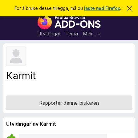
S
Logg inn
For å bruke desse tillegga, må du
laste ned Firefox
.
A
v
ø
N
v
k
i
e
s
t
d
Utvidingar
Tema
Meir…
e
t
n
l
n
e
e
m
s
e
l
a
Karmit
d
r
i
n
t
g
i
a
l
Rapporter denne brukaren
l
e
g
Utvidingar av Karmit
g
f