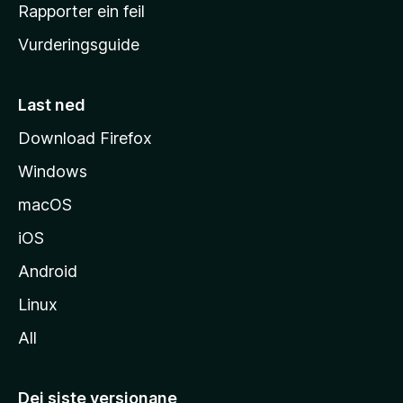
e
Rapporter ein feil
i
Vurderingsguide
m
e
s
Last ned
i
Download Firefox
d
Windows
a
macOS
iOS
Android
Linux
All
Dei siste versjonane