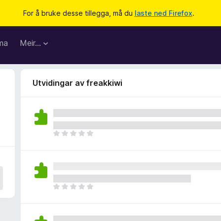
For å bruke desse tillegga, må du
laste ned Firefox
.
ma
Meir…
Utvidingar av freakkiwi
I
n
g
e
n
v
I
u
n
r
g
d
e