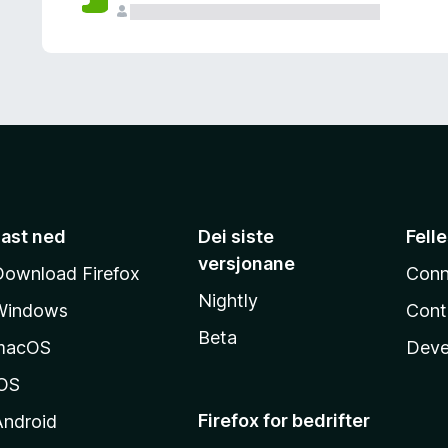
Last ned
Dei siste
Fell
versjonane
Download Firefox
Conn
Nightly
Windows
Cont
Beta
macOS
Deve
iOS
Firefox for bedrifter
Android