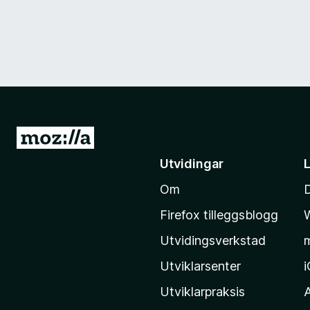
G
å
Utvidingar
t
Om
i
l
Firefox tilleggsblogg
M
Utvidingsverkstad
o
z
Utviklarsenter
i
Utviklarpraksis
l