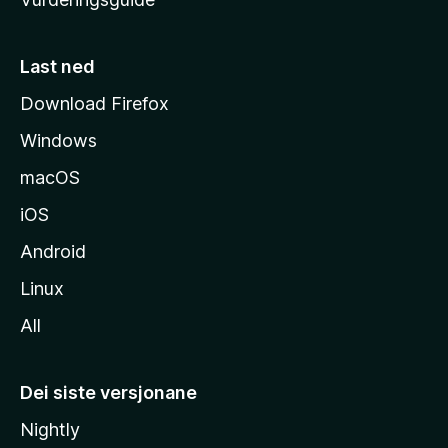
m
e
s
Last ned
i
Download Firefox
d
Windows
a
macOS
iOS
Android
Linux
All
Dei siste versjonane
Nightly