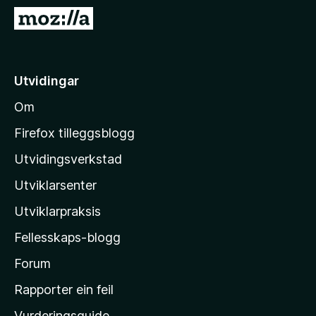
o
G
r
å
F
t
i
i
Utvidingar
r
l
e
Om
M
f
o
o
Firefox tilleggsblogg
x
z
Utvidingsverkstad
i
Utviklarsenter
l
l
Utviklarpraksis
a
Fellesskaps-blogg
-
h
Forum
e
Rapporter ein feil
i
Vurderingsguide