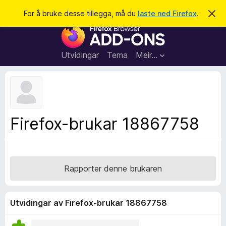
S
Logg inn
For å bruke desse tillegga, må du
laste ned Firefox
.
A
v
ø
N
v
k
i
e
s
t
d
Utvidingar
Tema
Meir…
e
t
n
l
n
e
e
m
s
e
l
a
Firefox-brukar 18867758
d
r
i
n
t
g
i
a
l
Rapporter denne brukaren
l
e
g
Utvidingar av Firefox-brukar 18867758
g
f