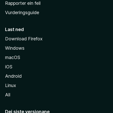
e
Rapporter ein feil
i
Vurderingsguide
m
e
s
Last ned
i
Download Firefox
d
Windows
a
macOS
iOS
Android
Linux
All
Dei siste versjonane