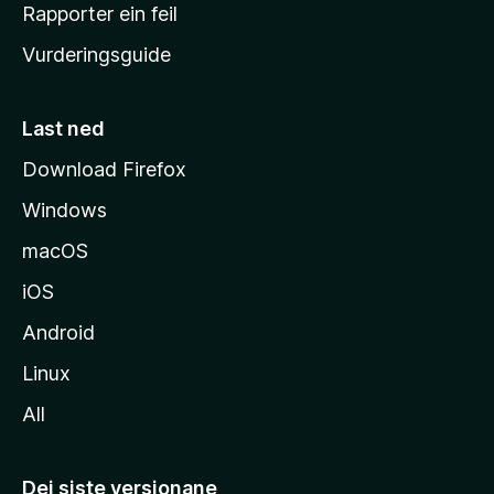
e
Rapporter ein feil
i
Vurderingsguide
m
e
s
Last ned
i
Download Firefox
d
Windows
a
macOS
iOS
Android
Linux
All
Dei siste versjonane