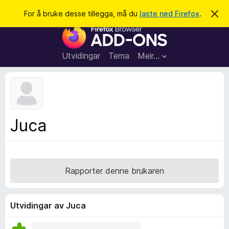
S
Logg inn
For å bruke desse tillegga, må du
laste ned Firefox
.
A
v
ø
N
v
k
i
e
s
t
d
Utvidingar
Tema
Meir…
e
t
n
l
n
e
e
m
s
e
l
a
Juca
d
r
i
n
t
g
i
a
l
Rapporter denne brukaren
l
e
g
Utvidingar av Juca
g
f