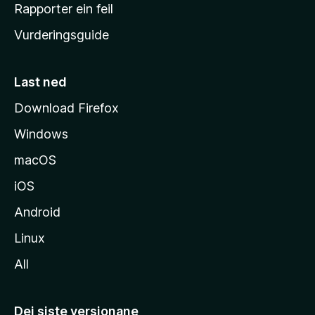
e
Rapporter ein feil
i
Vurderingsguide
m
e
s
Last ned
i
Download Firefox
d
Windows
a
macOS
iOS
Android
Linux
All
Dei siste versjonane