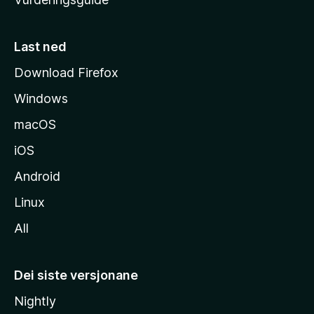
m
e
s
Last ned
i
Download Firefox
d
Windows
a
macOS
iOS
Android
Linux
All
Dei siste versjonane
Nightly