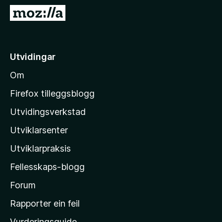
o
G
r
å
F
t
i
i
Utvidingar
r
l
e
Om
M
f
o
o
Firefox tilleggsblogg
x
z
Utvidingsverkstad
i
Utviklarsenter
l
l
Utviklarpraksis
a
Fellesskaps-blogg
-
h
Forum
e
Rapporter ein feil
i
Vurderingsguide