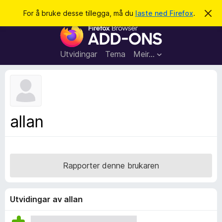
S
Logg inn
For å bruke desse tillegga, må du
laste ned Firefox
.
A
v
ø
N
v
k
i
e
s
t
d
Utvidingar
Tema
Meir…
e
t
n
l
n
e
e
m
s
e
l
a
allan
d
r
i
n
t
g
i
a
l
Rapporter denne brukaren
l
e
g
Utvidingar av allan
g
f