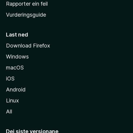
e
Rapporter ein feil
i
Vurderingsguide
m
e
s
Last ned
i
Download Firefox
d
Windows
a
macOS
iOS
Android
Linux
All
Dei siste versjonane