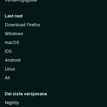
m
e
s
Last ned
i
Download Firefox
d
Windows
a
macOS
iOS
Android
Linux
All
Dei siste versjonane
Nightly