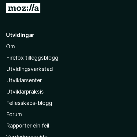
o
G
r
å
F
t
i
i
Utvidingar
r
l
e
Om
M
f
o
o
Firefox tilleggsblogg
x
z
Utvidingsverkstad
i
Utviklarsenter
l
l
Utviklarpraksis
a
Fellesskaps-blogg
-
h
Forum
e
Rapporter ein feil
i
Vurderingsguide