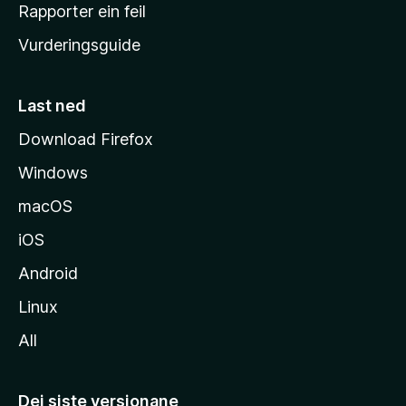
e
Rapporter ein feil
i
Vurderingsguide
m
e
s
Last ned
i
Download Firefox
d
Windows
a
macOS
iOS
Android
Linux
All
Dei siste versjonane