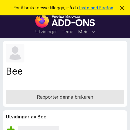
S
Logg inn
For å bruke desse tillegga, må du
laste ned Firefox
.
A
v
ø
N
v
k
i
e
s
t
d
Utvidingar
Tema
Meir…
e
t
n
l
n
e
e
m
s
e
l
a
Bee
d
r
i
n
t
g
i
a
l
Rapporter denne brukaren
l
e
g
Utvidingar av Bee
g
f