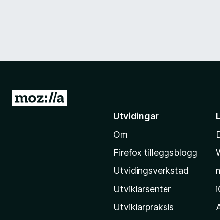
G
å
Utvidingar
t
Om
i
l
Firefox tilleggsblogg
M
Utvidingsverkstad
o
z
Utviklarsenter
i
Utviklarpraksis
l