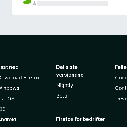
Last ned
Dei siste
Fell
versjonane
Download Firefox
Conn
Nightly
Windows
Cont
Beta
macOS
Deve
iOS
Firefox for bedrifter
Android