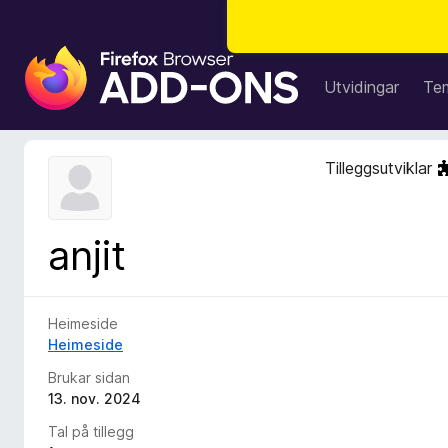
N
e
Utvidingar
Te
t
t
l
Tilleggsutviklar
e
s
a
anjit
r
t
i
l
Heimeside
l
Heimeside
e
Brukar sidan
g
13. nov. 2024
g
Tal på tillegg
f