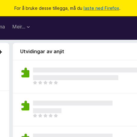
For å bruke desse tillegga, må du
laste ned Firefox
.
ma
Meir…
Utvidingar av anjit
I
n
g
e
n
v
I
u
n
r
g
d
e