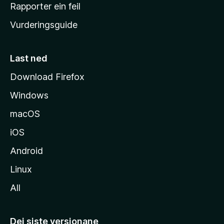
e
Rapporter ein feil
i
Vurderingsguide
m
e
s
Last ned
i
Download Firefox
d
Windows
a
macOS
iOS
Android
Linux
All
Dei siste versjonane