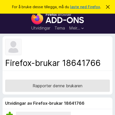
S
Logg inn
For å bruke desse tillegga, må du
laste ned Firefox
.
A
v
ø
N
v
k
i
e
s
t
d
Utvidingar
Tema
Meir…
e
t
n
l
n
e
e
m
s
e
l
a
Firefox-brukar 18641766
d
r
i
n
t
g
i
a
l
Rapporter denne brukaren
l
e
g
Utvidingar av Firefox-brukar 18641766
g
f