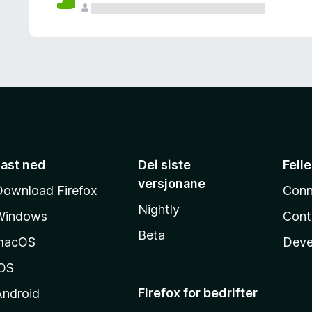
Last ned
Dei siste
Fell
versjonane
Download Firefox
Conn
Nightly
Windows
Cont
Beta
macOS
Deve
iOS
Firefox for bedrifter
Android