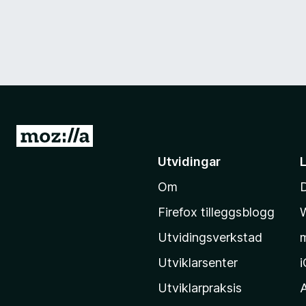
G
å
Utvidingar
t
Om
i
l
Firefox tilleggsblogg
M
Utvidingsverkstad
o
z
Utviklarsenter
i
Utviklarpraksis
l