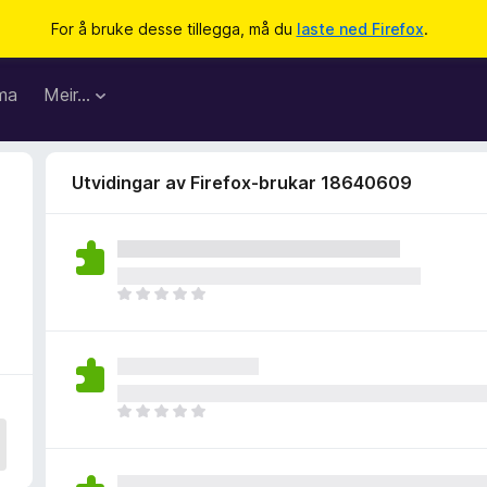
For å bruke desse tillegga, må du
laste ned Firefox
.
ma
Meir…
Utvidingar av Firefox-brukar 18640609
I
n
g
e
n
v
I
u
n
r
g
d
e