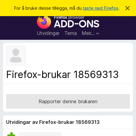
S
Logg inn
For å bruke desse tillegga, må du
laste ned Firefox
.
A
v
ø
N
v
k
i
e
s
t
d
Utvidingar
Tema
Meir…
e
t
n
l
n
e
e
m
s
e
l
a
Firefox-brukar 18569313
d
r
i
n
t
g
i
a
l
Rapporter denne brukaren
l
e
g
Utvidingar av Firefox-brukar 18569313
g
f