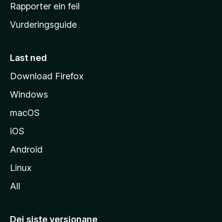
e
Rapporter ein feil
i
Vurderingsguide
m
e
s
Last ned
i
Download Firefox
d
Windows
a
macOS
iOS
Android
Linux
All
Dei siste versjonane