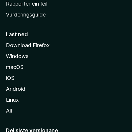
e
Rapporter ein feil
i
Vurderingsguide
m
e
s
Last ned
i
Download Firefox
d
Windows
a
macOS
iOS
Android
Linux
All
Dei siste versjonane