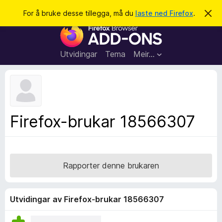
S
Logg inn
For å bruke desse tillegga, må du
laste ned Firefox
.
A
v
ø
N
v
k
i
e
s
t
d
Utvidingar
Tema
Meir…
e
t
n
l
n
e
e
m
s
e
l
a
Firefox-brukar 18566307
d
r
i
n
t
g
i
a
l
Rapporter denne brukaren
l
e
g
Utvidingar av Firefox-brukar 18566307
g
f