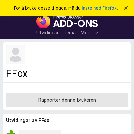
S
Logg inn
For å bruke desse tillegga, må du
laste ned Firefox
.
A
v
ø
N
v
k
i
e
s
t
d
Utvidingar
Tema
Meir…
e
t
n
l
n
e
e
m
s
e
l
a
FFox
d
r
i
n
t
g
i
a
l
Rapporter denne brukaren
l
e
g
Utvidingar av FFox
g
f