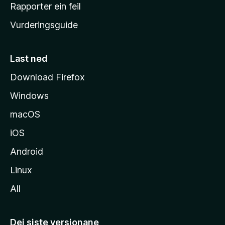
e
Rapporter ein feil
i
Vurderingsguide
m
e
s
Last ned
i
Download Firefox
d
Windows
a
macOS
iOS
Android
Linux
All
Dei siste versjonane