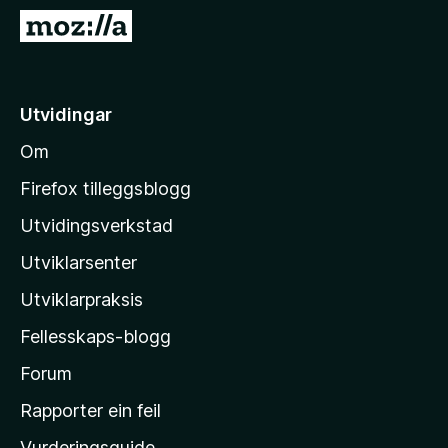
o
G
r
å
F
t
i
i
Utvidingar
r
l
e
Om
M
f
o
o
Firefox tilleggsblogg
x
z
Utvidingsverkstad
i
Utviklarsenter
l
l
Utviklarpraksis
a
Fellesskaps-blogg
-
h
Forum
e
Rapporter ein feil
i
Vurderingsguide