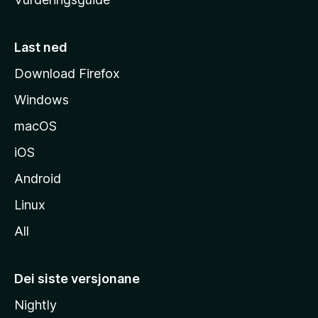
m
e
s
Last ned
i
Download Firefox
d
Windows
a
macOS
iOS
Android
Linux
All
Dei siste versjonane
Nightly