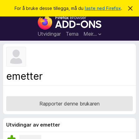
S
Logg inn
For å bruke desse tillegga, må du
laste ned Firefox
.
A
v
ø
N
v
k
i
e
s
t
d
Utvidingar
Tema
Meir…
e
t
n
l
n
e
e
m
s
e
l
a
emetter
d
r
i
n
t
g
i
a
l
Rapporter denne brukaren
l
e
g
Utvidingar av emetter
g
f