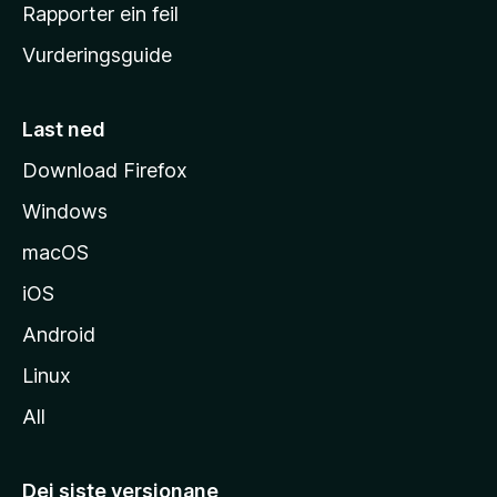
e
Rapporter ein feil
i
Vurderingsguide
m
e
s
Last ned
i
Download Firefox
d
Windows
a
macOS
iOS
Android
Linux
All
Dei siste versjonane