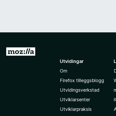
G
å
Utvidingar
t
Om
i
l
Firefox tilleggsblogg
M
Utvidingsverkstad
o
z
Utviklarsenter
i
Utviklarpraksis
l