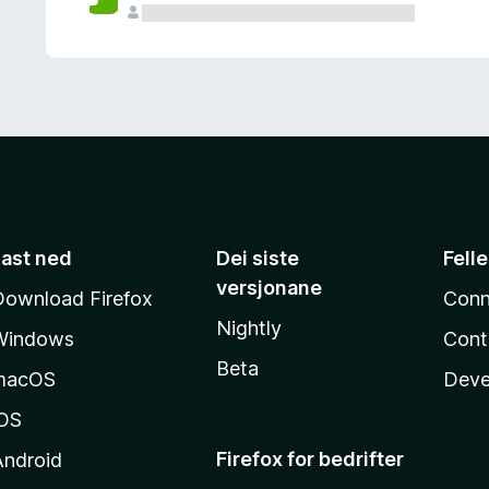
Last ned
Dei siste
Fell
versjonane
Download Firefox
Conn
Nightly
Windows
Cont
Beta
macOS
Deve
iOS
Firefox for bedrifter
Android