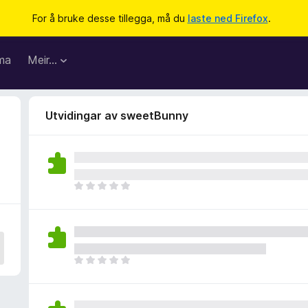
For å bruke desse tillegga, må du
laste ned Firefox
.
ma
Meir…
Utvidingar av sweetBunny
I
n
g
e
n
v
I
u
n
r
g
d
e