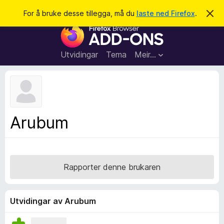
S
Logg inn
For å bruke desse tillegga, må du
laste ned Firefox
.
A
v
ø
N
v
k
i
e
s
t
d
Utvidingar
Tema
Meir…
e
t
n
l
n
e
e
m
s
e
l
a
Arubum
d
r
i
n
t
g
i
a
l
Rapporter denne brukaren
l
e
g
Utvidingar av Arubum
g
f