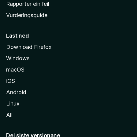
e
Rapporter ein feil
i
Vurderingsguide
m
e
s
Last ned
i
Download Firefox
d
Windows
a
macOS
iOS
Android
Linux
All
Dei siste versjonane