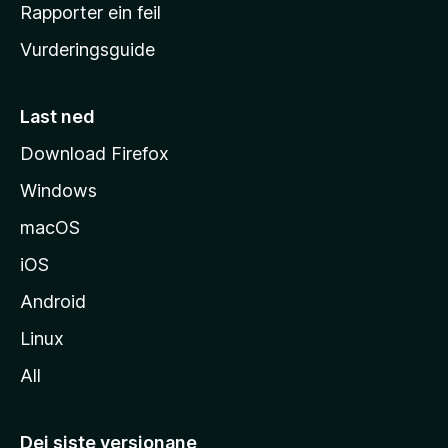
e
Rapporter ein feil
i
Vurderingsguide
m
e
s
Last ned
i
Download Firefox
d
Windows
a
macOS
iOS
Android
Linux
All
Dei siste versjonane