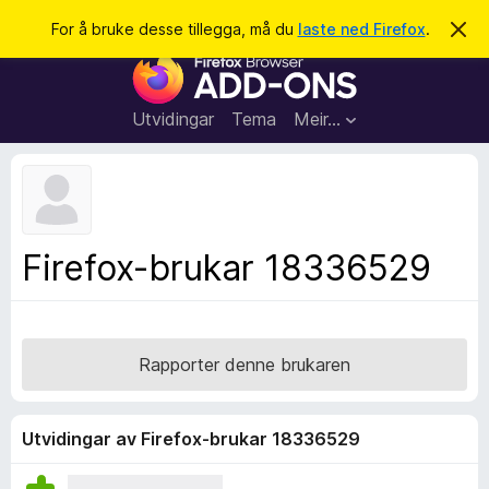
S
Logg inn
For å bruke desse tillegga, må du
laste ned Firefox
.
A
v
ø
N
v
k
i
e
s
t
d
Utvidingar
Tema
Meir…
e
t
n
l
n
e
e
m
s
e
l
a
Firefox-brukar 18336529
d
r
i
n
t
g
i
a
l
Rapporter denne brukaren
l
e
g
Utvidingar av Firefox-brukar 18336529
g
f