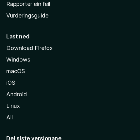
e
Rapporter ein feil
i
Vurderingsguide
m
e
s
Last ned
i
Download Firefox
d
Windows
a
macOS
iOS
Android
Linux
All
Dei siste versjonane