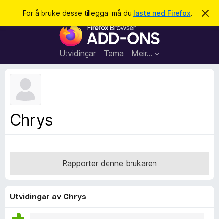
S
Logg inn
For å bruke desse tillegga, må du
laste ned Firefox
.
A
v
ø
N
v
k
i
e
s
t
d
Utvidingar
Tema
Meir…
e
t
n
l
n
e
e
m
s
e
l
a
Chrys
d
r
i
n
t
g
i
a
l
Rapporter denne brukaren
l
e
g
Utvidingar av Chrys
g
f