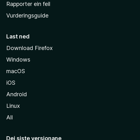
e
Rapporter ein feil
i
Vurderingsguide
m
e
s
Last ned
i
Download Firefox
d
Windows
a
macOS
iOS
Android
Linux
All
Dei siste versjonane