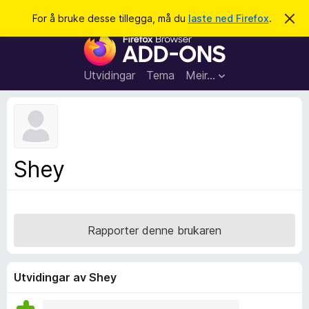
S
Logg inn
For å bruke desse tillegga, må du
laste ned Firefox
.
A
v
ø
N
v
k
i
e
s
t
d
Utvidingar
Tema
Meir…
e
t
n
l
n
e
e
m
s
e
l
a
Shey
d
r
i
n
t
g
i
a
l
Rapporter denne brukaren
l
e
g
Utvidingar av Shey
g
f