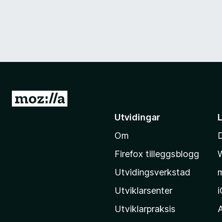
G
å
Utvidingar
t
Om
i
l
Firefox tilleggsblogg
M
Utvidingsverkstad
o
z
Utviklarsenter
i
Utviklarpraksis
l