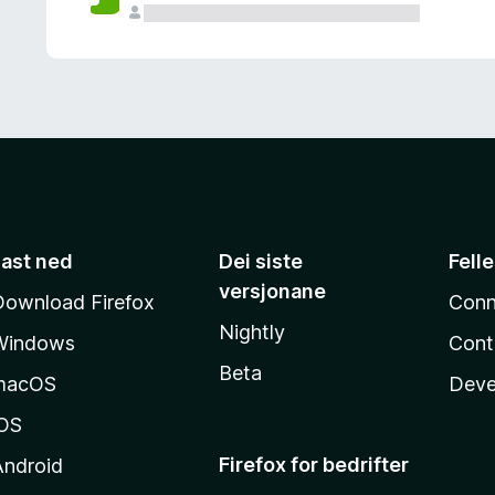
Last ned
Dei siste
Fell
versjonane
Download Firefox
Conn
Nightly
Windows
Cont
Beta
macOS
Deve
iOS
Firefox for bedrifter
Android