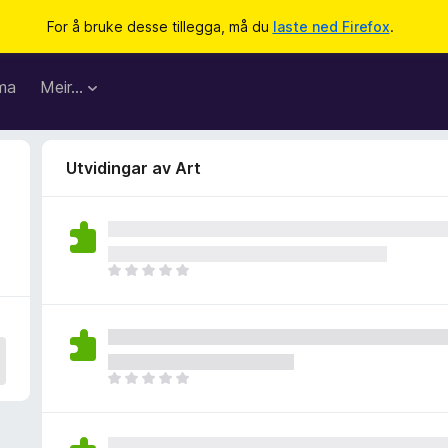
For å bruke desse tillegga, må du
laste ned Firefox
.
ma
Meir…
Utvidingar av Art
I
n
g
e
n
v
I
u
n
r
g
d
e