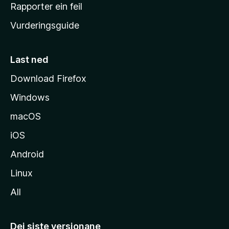
e
Rapporter ein feil
i
Vurderingsguide
m
e
s
Last ned
i
Download Firefox
d
Windows
a
macOS
iOS
Android
Linux
All
Dei siste versjonane