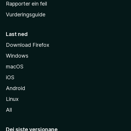
e
Rapporter ein feil
i
Vurderingsguide
m
e
s
Last ned
i
Download Firefox
d
Windows
a
macOS
iOS
Android
Linux
All
Dei siste versjonane