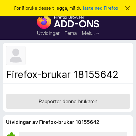
S
Logg inn
For å bruke desse tillegga, må du
laste ned Firefox
.
A
v
ø
N
v
k
i
e
s
t
d
Utvidingar
Tema
Meir…
e
t
n
l
n
e
e
m
s
e
l
a
Firefox-brukar 18155642
d
r
i
n
t
g
i
a
l
Rapporter denne brukaren
l
e
g
Utvidingar av Firefox-brukar 18155642
g
f