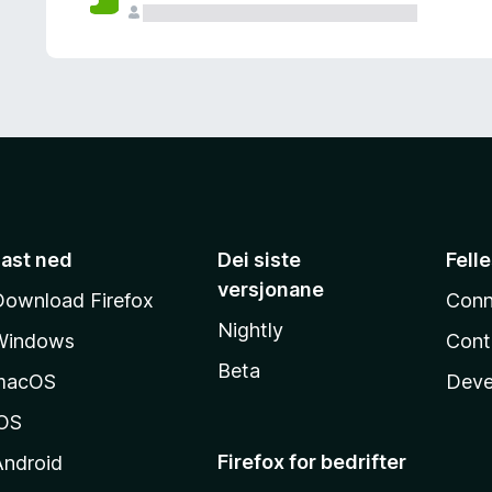
Last ned
Dei siste
Fell
versjonane
Download Firefox
Conn
Nightly
Windows
Cont
Beta
macOS
Deve
iOS
Firefox for bedrifter
Android