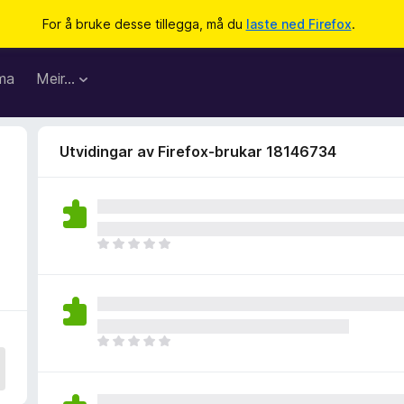
For å bruke desse tillegga, må du
laste ned Firefox
.
ma
Meir…
Utvidingar av Firefox-brukar 18146734
I
n
g
e
n
v
I
u
n
r
g
d
e