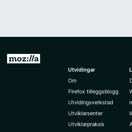
G
å
Utvidingar
t
Om
i
l
Firefox tilleggsblogg
M
Utvidingsverkstad
o
z
Utviklarsenter
i
Utviklarpraksis
l