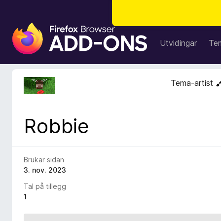
N
e
Utvidingar
Te
t
t
l
Tema-artist
e
s
a
Robbie
r
t
i
l
Brukar sidan
l
3. nov. 2023
e
Tal på tillegg
g
1
g
f