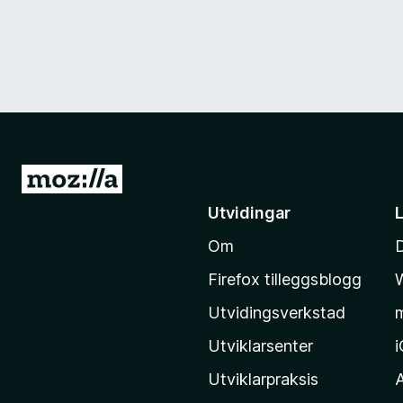
G
å
Utvidingar
t
Om
i
l
Firefox tilleggsblogg
M
Utvidingsverkstad
o
z
Utviklarsenter
i
Utviklarpraksis
l