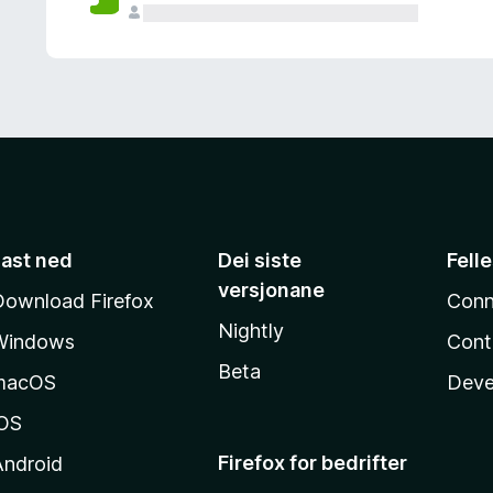
Last ned
Dei siste
Fell
versjonane
Download Firefox
Conn
Nightly
Windows
Cont
Beta
macOS
Deve
iOS
Firefox for bedrifter
Android