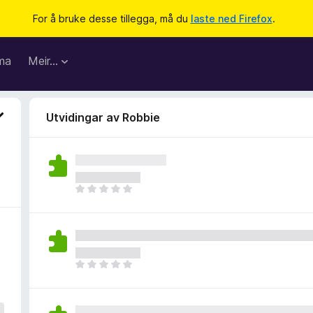
For å bruke desse tillegga, må du
laste ned Firefox
.
ma
Meir…
Utvidingar av Robbie
I
n
g
e
n
v
I
u
n
r
g
d
e