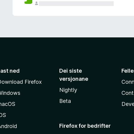
Last ned
Dei siste
Fell
versjonane
Download Firefox
Conn
Nightly
Windows
Cont
Beta
macOS
Deve
iOS
Firefox for bedrifter
Android