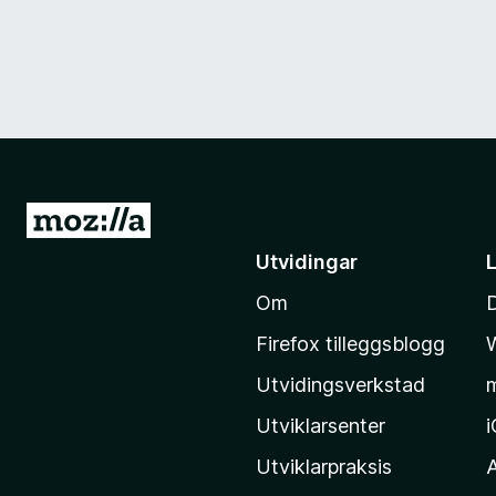
G
å
Utvidingar
t
Om
i
l
Firefox tilleggsblogg
M
Utvidingsverkstad
o
z
Utviklarsenter
i
Utviklarpraksis
l