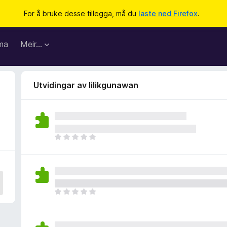
For å bruke desse tillegga, må du
laste ned Firefox
.
ma
Meir…
Utvidingar av lilikgunawan
I
n
g
e
n
v
I
u
n
r
g
d
e