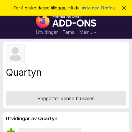
S
Logg inn
For å bruke desse tillegga, må du
laste ned Firefox
.
A
v
ø
N
v
k
i
e
s
t
d
Utvidingar
Tema
Meir…
e
t
n
l
n
e
e
m
s
e
l
a
Quartyn
d
r
i
n
t
g
i
a
l
Rapporter denne brukaren
l
e
g
Utvidingar av Quartyn
g
f