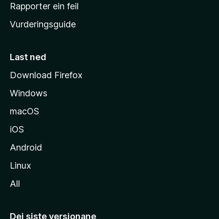
e
Rapporter ein feil
i
Vurderingsguide
m
e
s
Last ned
i
Download Firefox
d
Windows
a
macOS
iOS
Android
Linux
All
Dei siste versjonane