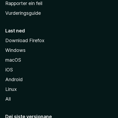
e
Rapporter ein feil
i
Vurderingsguide
m
e
s
Last ned
i
Download Firefox
d
Windows
a
macOS
iOS
Android
Linux
All
Dei siste versjonane