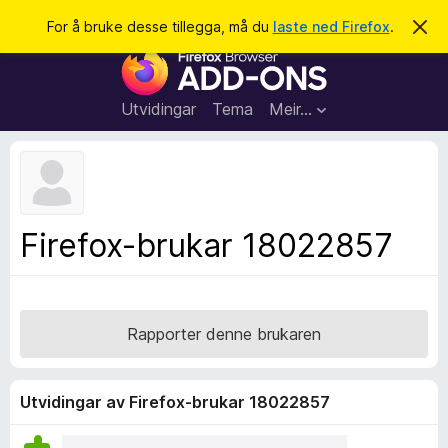
S
Logg inn
For å bruke desse tillegga, må du
laste ned Firefox
.
A
v
ø
N
v
k
i
e
s
t
d
Utvidingar
Tema
Meir…
e
t
n
l
n
e
e
m
s
e
l
a
Firefox-brukar 18022857
d
r
i
n
t
g
i
a
l
Rapporter denne brukaren
l
e
g
Utvidingar av Firefox-brukar 18022857
g
f