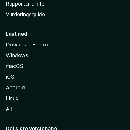
e
Rapporter ein feil
i
Vurderingsguide
m
e
s
Last ned
i
Download Firefox
d
Windows
a
macOS
iOS
Android
Linux
All
Dei siste versjonane