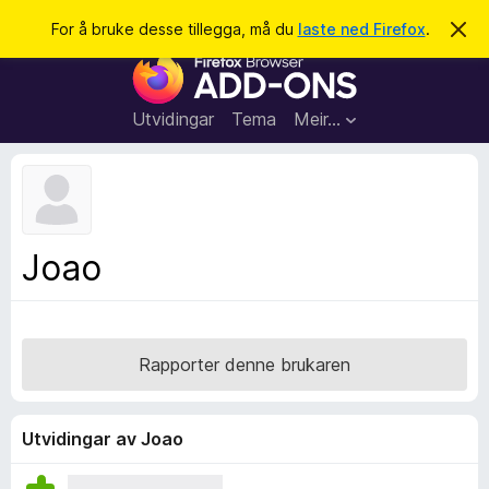
S
Logg inn
For å bruke desse tillegga, må du
laste ned Firefox
.
A
v
ø
N
v
k
i
e
s
t
d
Utvidingar
Tema
Meir…
e
t
n
l
n
e
e
m
s
e
l
a
Joao
d
r
i
n
t
g
i
a
l
Rapporter denne brukaren
l
e
g
Utvidingar av Joao
g
f