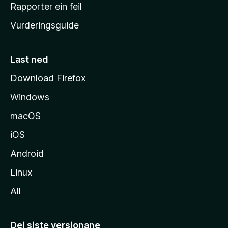
e
Rapporter ein feil
i
Vurderingsguide
m
e
s
Last ned
i
Download Firefox
d
Windows
a
macOS
iOS
Android
Linux
All
Dei siste versjonane