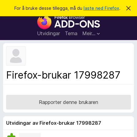
S
Logg inn
For å bruke desse tillegga, må du
laste ned Firefox
.
A
v
ø
N
v
k
i
e
s
t
d
Utvidingar
Tema
Meir…
e
t
n
l
n
e
e
m
s
e
l
a
Firefox-brukar 17998287
d
r
i
n
t
g
i
a
l
Rapporter denne brukaren
l
e
g
Utvidingar av Firefox-brukar 17998287
g
f