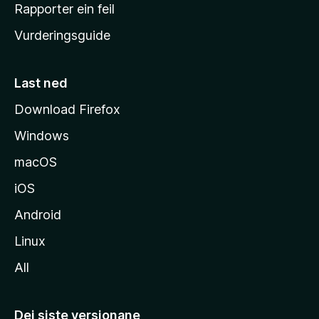
e
Rapporter ein feil
i
Vurderingsguide
m
e
s
Last ned
i
Download Firefox
d
Windows
a
macOS
iOS
Android
Linux
All
Dei siste versjonane