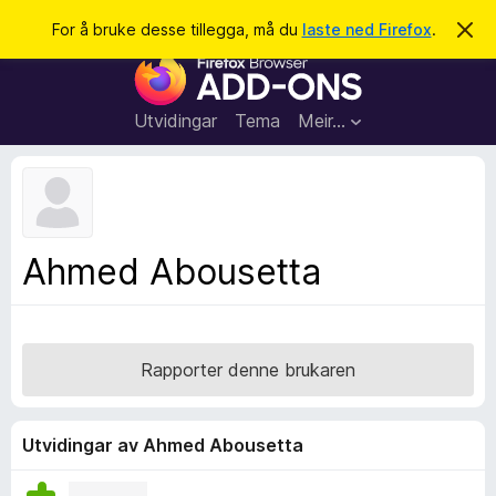
S
Logg inn
For å bruke desse tillegga, må du
laste ned Firefox
.
A
v
ø
N
v
k
i
e
s
t
d
Utvidingar
Tema
Meir…
e
t
n
l
n
e
e
m
s
e
l
a
Ahmed Abousetta
d
r
i
n
t
g
i
a
l
Rapporter denne brukaren
l
e
g
Utvidingar av Ahmed Abousetta
g
f