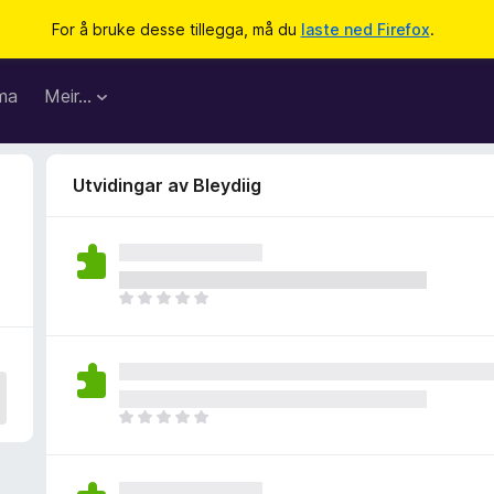
For å bruke desse tillegga, må du
laste ned Firefox
.
ma
Meir…
Utvidingar av Bleydiig
I
n
g
e
n
v
I
u
n
r
g
d
e