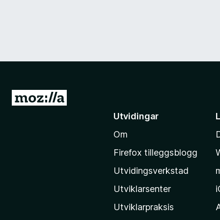
G
å
Utvidingar
t
Om
i
l
Firefox tilleggsblogg
M
Utvidingsverkstad
o
z
Utviklarsenter
i
Utviklarpraksis
l