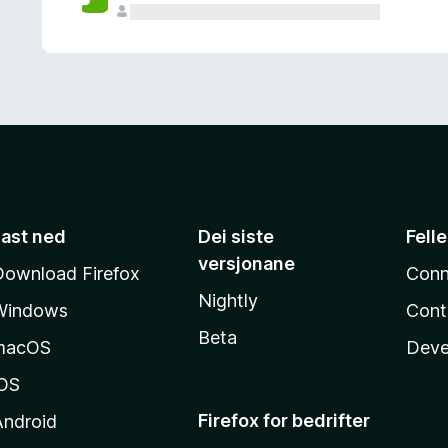
Last ned
Dei siste
Fell
versjonane
Download Firefox
Conn
Nightly
Windows
Cont
Beta
macOS
Deve
iOS
Firefox for bedrifter
Android