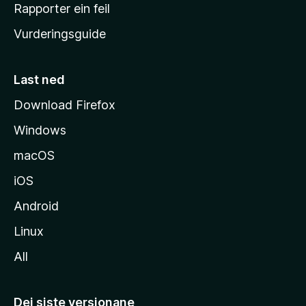
e
Rapporter ein feil
i
Vurderingsguide
m
e
s
Last ned
i
Download Firefox
d
Windows
a
macOS
iOS
Android
Linux
All
Dei siste versjonane