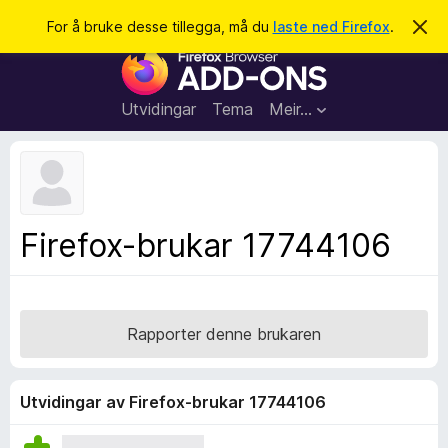
S
Logg inn
For å bruke desse tillegga, må du
laste ned Firefox
.
A
v
ø
N
v
k
i
e
s
t
d
Utvidingar
Tema
Meir…
e
t
n
l
n
e
e
m
s
e
l
a
Firefox-brukar 17744106
d
r
i
n
t
g
i
a
l
Rapporter denne brukaren
l
e
g
Utvidingar av Firefox-brukar 17744106
g
f