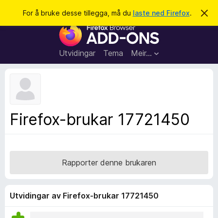
S
Logg inn
For å bruke desse tillegga, må du
laste ned Firefox
.
A
v
ø
N
v
k
i
e
s
t
d
Utvidingar
Tema
Meir…
e
t
n
l
n
e
e
m
s
e
l
a
Firefox-brukar 17721450
d
r
i
n
t
g
i
a
l
Rapporter denne brukaren
l
e
g
Utvidingar av Firefox-brukar 17721450
g
f