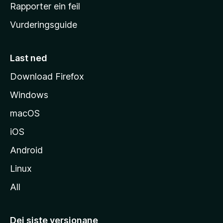
e
Rapporter ein feil
i
Vurderingsguide
m
e
s
Last ned
i
Download Firefox
d
Windows
a
macOS
iOS
Android
Linux
All
Dei siste versjonane