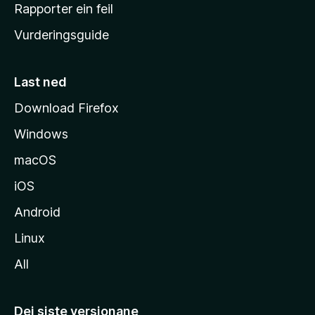
e
Rapporter ein feil
i
Vurderingsguide
m
e
s
Last ned
i
Download Firefox
d
Windows
a
macOS
iOS
Android
Linux
All
Dei siste versjonane