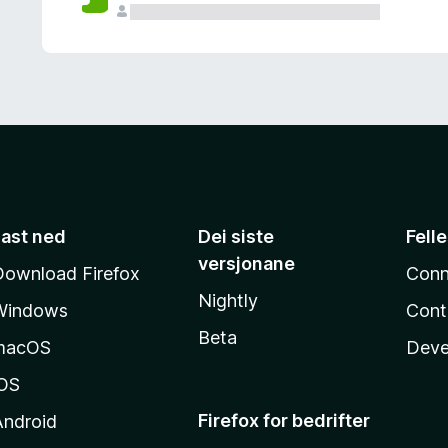
Last ned
Dei siste
Fell
versjonane
Download Firefox
Conn
Nightly
Windows
Cont
Beta
macOS
Deve
iOS
Firefox for bedrifter
Android