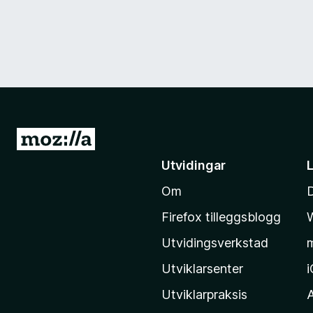
G
å
Utvidingar
t
Om
i
l
Firefox tilleggsblogg
M
Utvidingsverkstad
o
z
Utviklarsenter
i
Utviklarpraksis
l