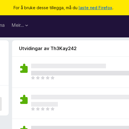
For å bruke desse tillegga, må du
laste ned Firefox
.
ma
Meir…
Utvidingar av Th3Kay242
I
n
g
e
n
v
I
u
n
r
g
d
e