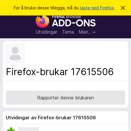
S
Logg inn
For å bruke desse tillegga, må du
laste ned Firefox
.
A
v
ø
N
v
k
i
e
s
t
d
Utvidingar
Tema
Meir…
e
t
n
l
n
e
e
m
s
e
l
a
Firefox-brukar 17615506
d
r
i
n
t
g
i
a
l
Rapporter denne brukaren
l
e
g
Utvidingar av Firefox-brukar 17615506
g
f