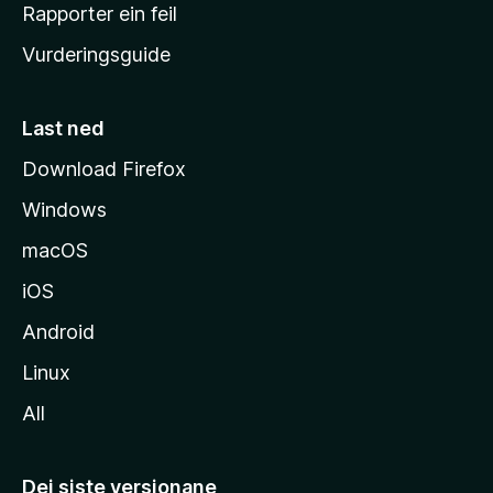
e
Rapporter ein feil
i
Vurderingsguide
m
e
s
Last ned
i
Download Firefox
d
Windows
a
macOS
iOS
Android
Linux
All
Dei siste versjonane