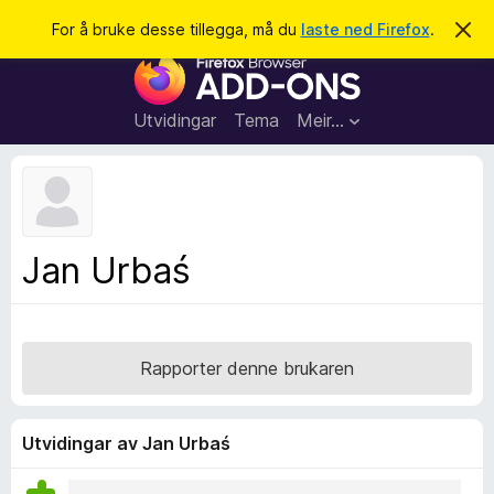
S
Logg inn
For å bruke desse tillegga, må du
laste ned Firefox
.
A
v
ø
N
v
k
i
e
s
t
d
Utvidingar
Tema
Meir…
e
t
n
l
n
e
e
m
s
e
l
a
Jan Urbaś
d
r
i
n
t
g
i
a
l
Rapporter denne brukaren
l
e
g
Utvidingar av Jan Urbaś
g
f