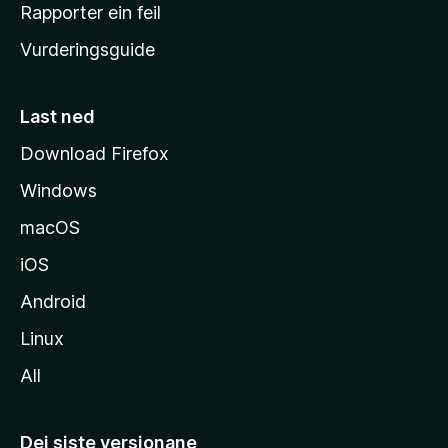
e
Rapporter ein feil
i
Vurderingsguide
m
e
s
Last ned
i
Download Firefox
d
Windows
a
macOS
iOS
Android
Linux
All
Dei siste versjonane