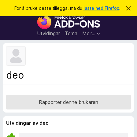
S
Logg inn
For å bruke desse tillegga, må du
laste ned Firefox
.
A
v
ø
N
v
k
i
e
s
t
d
Utvidingar
Tema
Meir…
e
t
n
l
n
e
e
m
s
e
l
a
deo
d
r
i
n
t
g
i
a
l
Rapporter denne brukaren
l
e
g
Utvidingar av deo
g
f