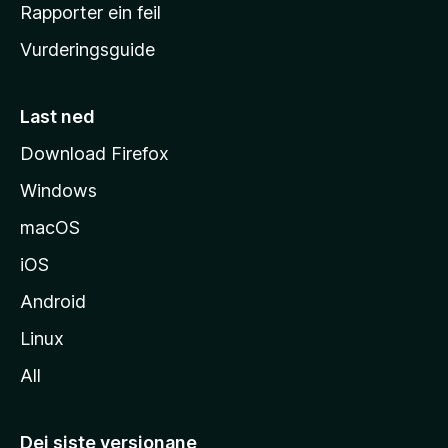
e
Rapporter ein feil
i
Vurderingsguide
m
e
s
Last ned
i
Download Firefox
d
Windows
a
macOS
iOS
Android
Linux
All
Dei siste versjonane