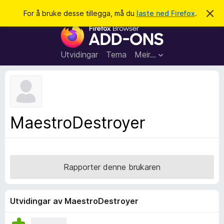
S
Logg inn
For å bruke desse tillegga, må du
laste ned Firefox
.
A
v
ø
N
v
k
i
e
s
t
d
Utvidingar
Tema
Meir…
e
t
n
l
n
e
e
m
s
e
l
a
MaestroDestroyer
d
r
i
n
t
g
i
a
l
Rapporter denne brukaren
l
e
g
Utvidingar av MaestroDestroyer
g
f