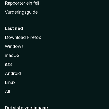
e
Rapporter ein feil
i
Vurderingsguide
m
e
s
Last ned
i
Download Firefox
d
Windows
a
macOS
iOS
Android
Linux
All
Dei siste versjonane