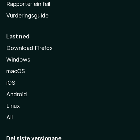
e
Rapporter ein feil
i
Vurderingsguide
m
e
s
Last ned
i
Download Firefox
d
Windows
a
macOS
iOS
Android
Linux
All
Dei siste versjonane