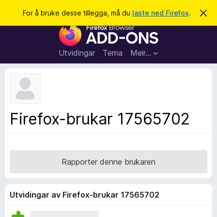
S
Logg inn
For å bruke desse tillegga, må du
laste ned Firefox
.
A
v
ø
N
v
k
i
e
s
t
d
Utvidingar
Tema
Meir…
e
t
n
l
n
e
e
m
s
e
l
a
Firefox-brukar 17565702
d
r
i
n
t
g
i
a
l
Rapporter denne brukaren
l
e
g
Utvidingar av Firefox-brukar 17565702
g
f