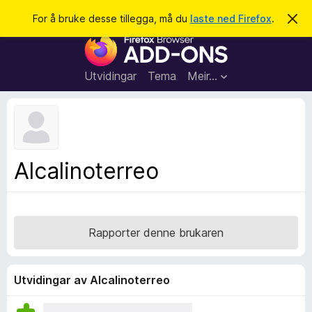
S
Logg inn
For å bruke desse tillegga, må du
laste ned Firefox
.
A
v
ø
N
v
k
i
e
s
t
d
Utvidingar
Tema
Meir…
e
t
n
l
n
e
e
m
s
e
l
a
Alcalinoterreo
d
r
i
n
t
g
i
a
l
Rapporter denne brukaren
l
e
g
Utvidingar av Alcalinoterreo
g
f