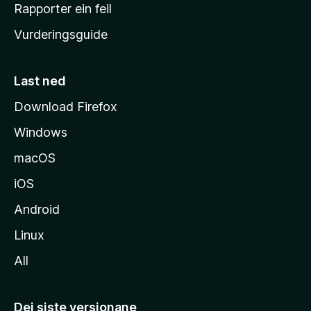
e
Rapporter ein feil
i
Vurderingsguide
m
e
s
Last ned
i
Download Firefox
d
Windows
a
macOS
iOS
Android
Linux
All
Dei siste versjonane