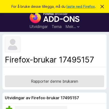
S
Logg inn
For å bruke desse tillegga, må du
laste ned Firefox
.
A
v
ø
N
v
k
i
e
s
t
d
Utvidingar
Tema
Meir…
e
t
n
l
n
e
e
m
s
e
l
a
Firefox-brukar 17495157
d
r
i
n
t
g
i
a
l
Rapporter denne brukaren
l
e
g
Utvidingar av Firefox-brukar 17495157
g
f