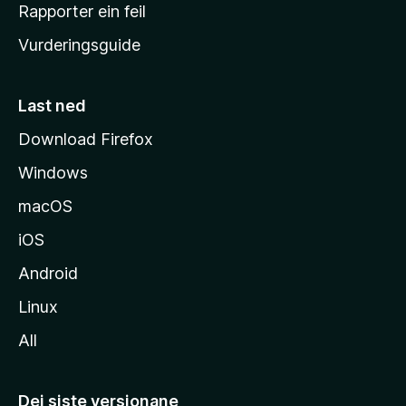
e
Rapporter ein feil
i
Vurderingsguide
m
e
s
Last ned
i
Download Firefox
d
Windows
a
macOS
iOS
Android
Linux
All
Dei siste versjonane