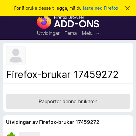
S
Logg inn
For å bruke desse tillegga, må du
laste ned Firefox
.
A
v
ø
N
v
k
i
e
s
t
d
Utvidingar
Tema
Meir…
e
t
n
l
n
e
e
m
s
e
l
a
Firefox-brukar 17459272
d
r
i
n
t
g
i
a
l
Rapporter denne brukaren
l
e
g
Utvidingar av Firefox-brukar 17459272
g
f