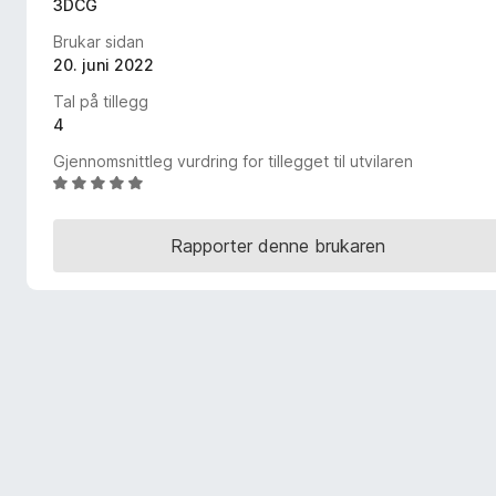
3DCG
o
Brukar sidan
r
20. juni 2022
F
i
Tal på tillegg
r
4
e
Gjennomsnittleg vurdring for tillegget til utvilaren
f
V
o
u
x
r
Rapporter denne brukaren
d
e
r
i
n
g
:
4
,
8
a