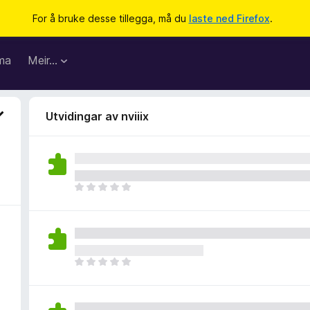
For å bruke desse tillegga, må du
laste ned Firefox
.
ma
Meir…
Utvidingar av nviiix
I
n
g
e
n
v
I
u
n
r
g
d
e