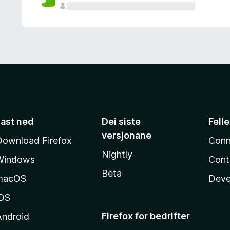
Last ned
Dei siste
Fell
versjonane
Download Firefox
Conn
Nightly
Windows
Cont
Beta
macOS
Deve
iOS
Firefox for bedrifter
Android