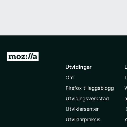
G
å
Utvidingar
t
Om
i
l
Firefox tilleggsblogg
M
Utvidingsverkstad
o
z
Utviklarsenter
i
Utviklarpraksis
l